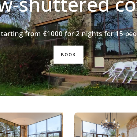
ow-shuttered co
tarting from €1000 for 2 nights for 15 peo
BOOK