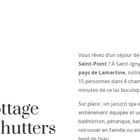
Vous rêvez d’un séjour de
Saint-Point
? À Saint-Ign
pays de Lamartine
, notr
15 personnes dans 6 cham
minutes de ce lac bucoliq
ttage
Sur place : un jacuzzi spa
entièrement équipée et un
shutters
badminton, pétanque, barb
retrouver en famille ou e
bord de l’eau.