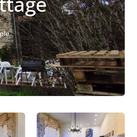
ttage
ple