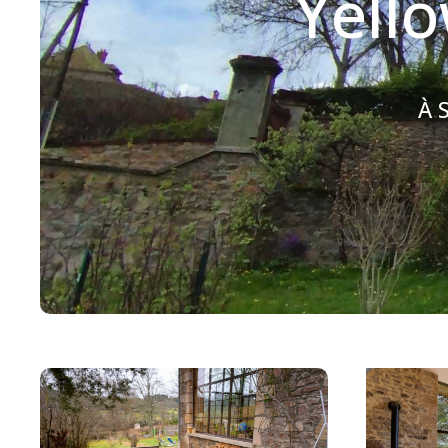
Yell
À
S