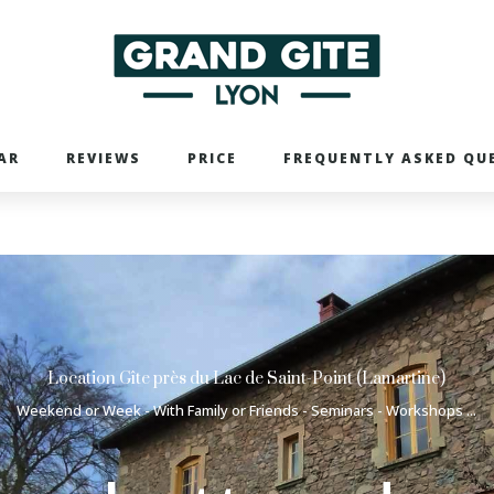
AR
REVIEWS
PRICE
FREQUENTLY ASKED QU
Location Gîte près du Lac de Saint-Point (Lamartine)
Weekend or Week - With Family or Friends - Seminars - Workshops ...