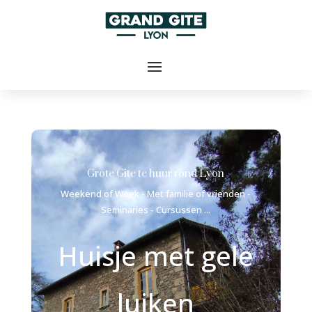
Grote Gîte te huur rond Lyon
Weekend of Week - Met familie of vrienden -
Seminaries - Cursussen ...
Huisje met gele
luiken