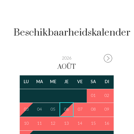
Beschikbaarheidskalender
2026
AOÛT
LU
MA
ME
JE
VE
SA
DI
01
02
03
04
05
06
07
08
09
10
11
12
13
14
15
16