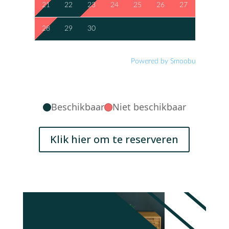
21
22
23
24
25
26
27
28
29
30
Powered by Smoobu
Beschikbaar
Niet beschikbaar
Klik hier om te reserveren