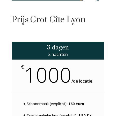
Prijs Grot Gîte Lyon
3 dagen
2 nachten
1000
€
/
de locatie
+ Schoonmaak (verplicht):
160 euro
+ Toeristenbelasting (verplicht):
1,50 € /