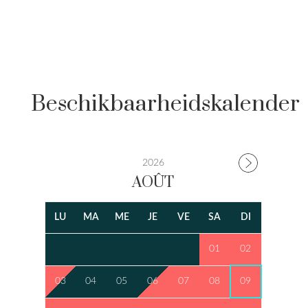
Beschikbaarheidskalender
2026
AOÛT
LU
MA
ME
JE
VE
SA
DI
01
02
03
04
05
06
07
08
09