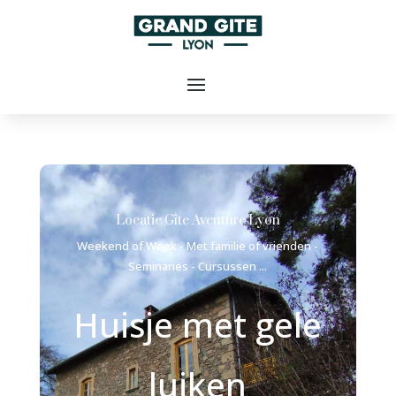
Locatie Gîte Aventure Lyon
Weekend of Week - Met familie of vrienden -
Seminaries - Cursussen ...
Huisje met gele
luiken