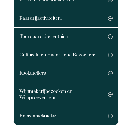
Fietsen en mountainbiken:
Paardrijactiviteiten:
Touroparc dierentuin :
Culturele en Historische Bezoeken:
Kookateliers
Wijnmakerijbezoeken en
Wijnproeverijen:
Boerenpicknicks: