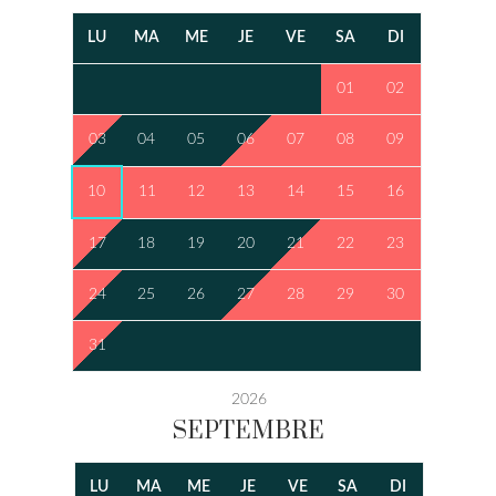
LU
MA
ME
JE
VE
SA
DI
01
02
03
04
05
06
07
08
09
10
11
12
13
14
15
16
17
18
19
20
21
22
23
24
25
26
27
28
29
30
31
2026
SEPTEMBRE
LU
MA
ME
JE
VE
SA
DI