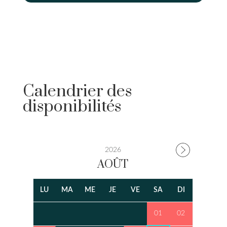
Calendrier des
disponibilités
2026
AOÛT
LU
MA
ME
JE
VE
SA
DI
01
02