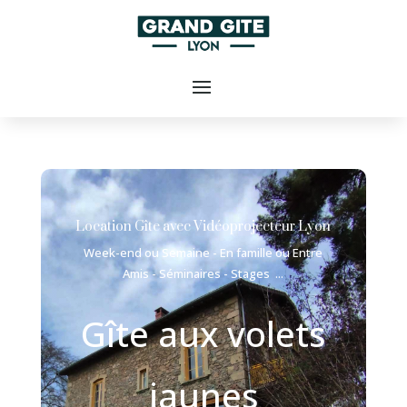
Location Gîte avec Vidéoprojecteur Lyon
Week-end ou Semaine - En famille ou Entre
Amis - Séminaires - Stages ...
Gîte aux volets
jaunes