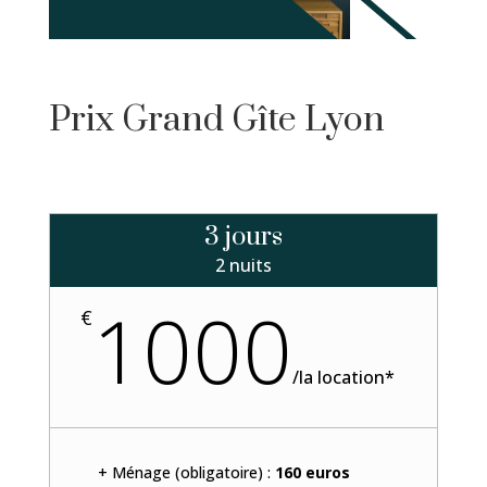
Prix Grand Gîte Lyon
3 jours
2 nuits
1000
€
/
la location*
+ Ménage (obligatoire) :
160 euros