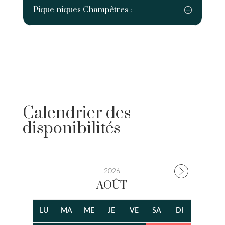
Pique-niques Champêtres :
Calendrier des
disponibilités
2026
AOÛT
LU
MA
ME
JE
VE
SA
DI