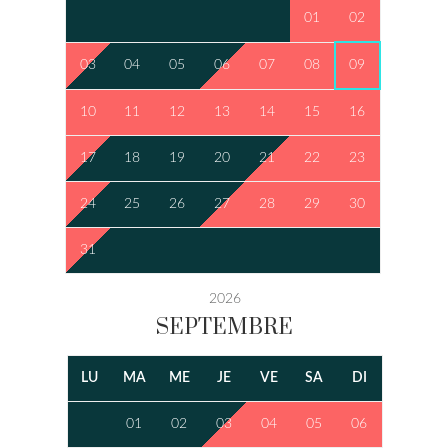
01
02
03
04
05
06
07
08
09
10
11
12
13
14
15
16
17
18
19
20
21
22
23
24
25
26
27
28
29
30
31
2026
SEPTEMBRE
LU
MA
ME
JE
VE
SA
DI
01
02
03
04
05
06