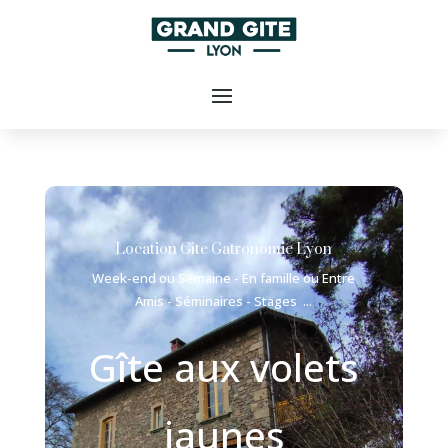
Location Gîte Gatronomie Lyon
Week-end ou Semaine - En famille ou Entre
Amis - Séminaires - Stages ...
Gîte aux volets
jaunes