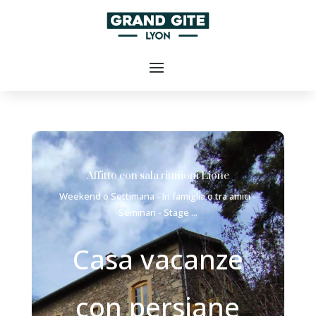
Affitto con sala riunioni Lione
Weekend o Settimana - In famiglia o tra amici -
Seminari - Stage ...
Casa vacanze
con persiane