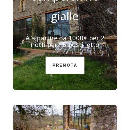
gialle
À
a partire da 1000€ per 2
notti per 15 posti letto
PRENOTA