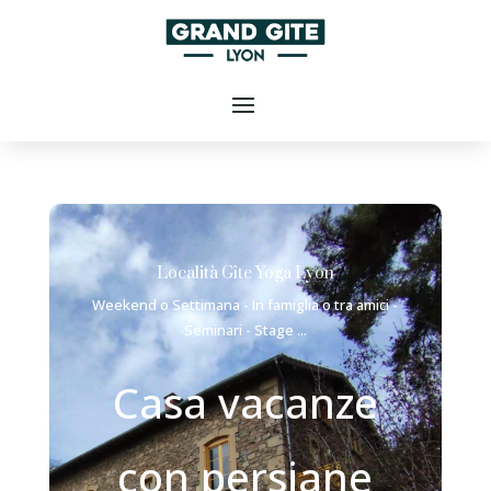
Località Gîte Yoga Lyon
Weekend o Settimana - In famiglia o tra amici -
Seminari - Stage ...
Casa vacanze
con persiane