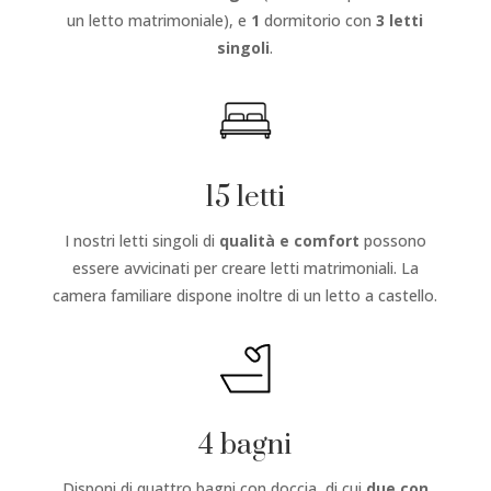
un letto matrimoniale), e
1
dormitorio con
3 letti
singoli
.
15 letti
I nostri letti singoli di
qualità e comfort
possono
essere avvicinati per creare letti matrimoniali. La
camera familiare dispone inoltre di un letto a castello.
4 bagni
Disponi di quattro bagni con doccia, di cui
due con