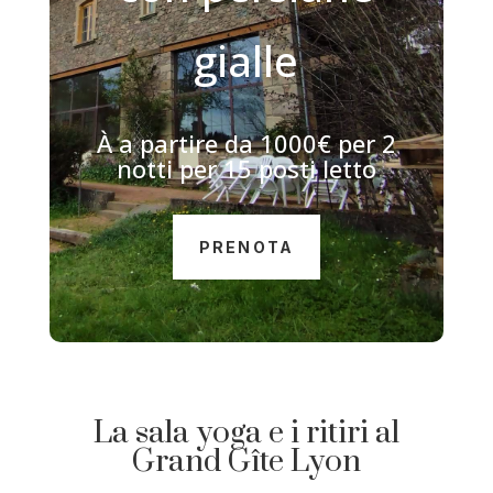
gialle
À
a partire da 1000€ per 2
notti per 15 posti letto
PRENOTA
La sala yoga e i ritiri al
Grand Gîte Lyon