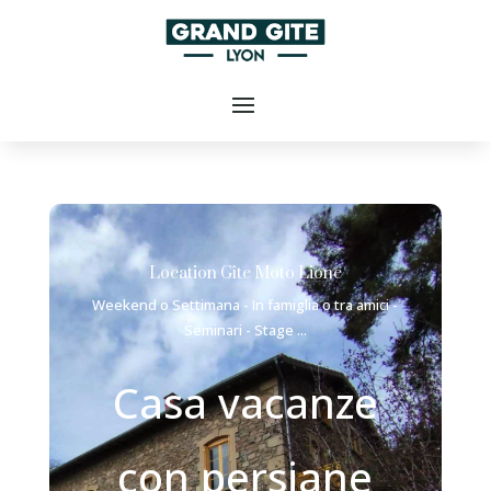
Location Gîte Moto Lione
Weekend o Settimana - In famiglia o tra amici -
Seminari - Stage ...
Casa vacanze
con persiane