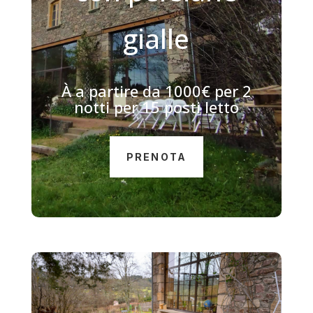
gialle
À
a partire da 1000€ per 2
notti per 15 posti letto
PRENOTA